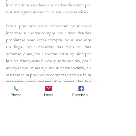
informations relatives aux cartes de crédit par
notre magasin et ses fournisseurs de services.
Nous pouvons vous contacter pour vous
informer sur votre compte, pour résoudre des
problèmes avec votre compte, pour résoudre
un litige, pour collecter des frais ou des
sommes dues, pour sonder votre opinion par
le biais d'enquêtes ou de questionnaires, pour
envoyer des mises à jour sur notre société, ou
si nécessaire pour vous contacter afin de faire
respecter notre contrat d'utilisation, les lois
nationales applicables, et tout accord que
nous pourrions avoir avec vous. À ces fins,
Phone
Email
Facebook
nous pouvons vous contacter par courrier
électronique, téléphone, messages textuels et
courrier postal.
Toutes les informations sur les cookies du site